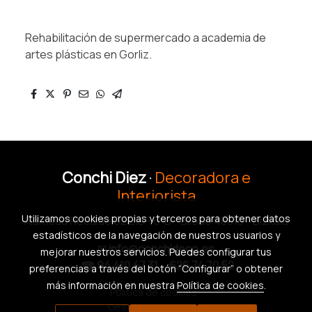
Rehabilitación de supermercado a academia de
artes plásticas en Gorliz.
Conchi Diez
·
Decoradora e
Interiorista
Utilizamos cookies propias y terceros para obtener datos
Alameda Recalde 62 Bis - 6ºB - Bilbao 48010 - Bizkaia
estadísticos de la navegación de nuestros usuarios y
✉
info@conchideco.es
mejorar nuestros servicios. Puedes configurar tus
☎
94 410 47 31
-
626 74 70 52
preferencias a través del botón “Configurar” o obtener
más información en nuestra
Política de cookies
.
Política de cookies
Gestión de cookies