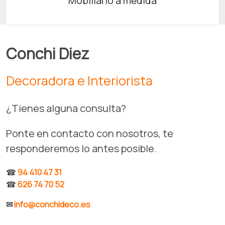
Mobiliario a medida
Conchi Diez
Decoradora e Interiorista
¿Tienes alguna consulta?
Ponte en contacto con nosotros, te
responderemos lo antes posible.
☎
94 410 47 31
☎
626 74 70 52
✉
info@conchideco.es