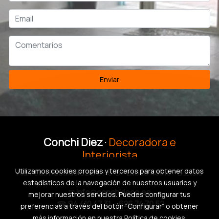
Enviar
Conchi Diez
·
Decoradora e
Interiorista
Utilizamos cookies propias y terceros para obtener datos
Alameda Recalde 62 Bis - 6ºB - Bilbao 48010 - Bizkaia
estadísticos de la navegación de nuestros usuarios y
✉
info@conchideco.es
mejorar nuestros servicios. Puedes configurar tus
☎
94 410 47 31
-
626 74 70 52
preferencias a través del botón “Configurar” o obtener
más información en nuestra
Política de cookies
.